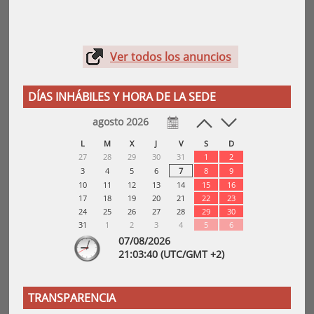
Ver todos los anuncios
DÍAS INHÁBILES Y HORA DE LA SEDE
agosto 2026
L
M
X
J
V
S
D
27
28
29
30
31
1
2
3
4
5
6
7
8
9
10
11
12
13
14
15
16
17
18
19
20
21
22
23
24
25
26
27
28
29
30
31
1
2
3
4
5
6
07/08/2026
21:
03
:40
(UTC/GMT +2)
TRANSPARENCIA